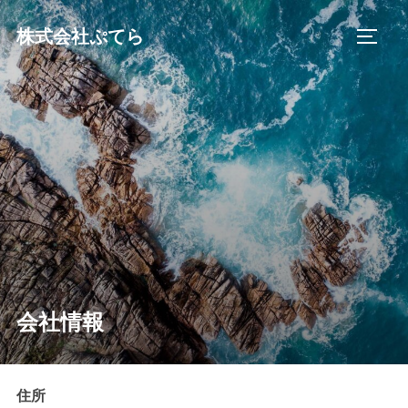
コ
株式会社ぷてら
ン
サイド
テ
ン
ツ
へ
ス
キ
ッ
プ
会社情報
住所