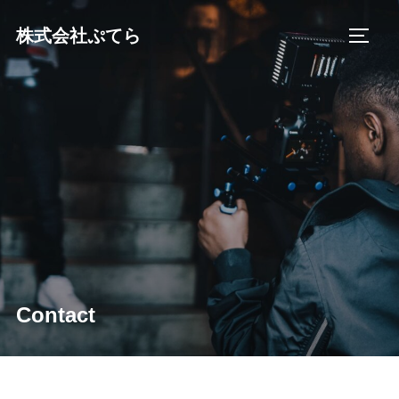
コ
株式会社ぷてら
ン
サイド
テ
ン
ツ
へ
ス
キ
ッ
プ
Contact